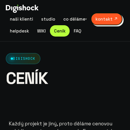
naši klienti
studio
co děláme
kontakt ↗
▾
helpdesk
WIKI
Ceník
FAQ
DIGISHOCK
CENÍK
Každý projekt je jiný, proto děláme cenovou