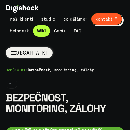
naši klienti
studio
co děláme
kontakt ↗
▾
helpdesk
WIKI
Ceník
FAQ
OBSAH WIKI
Domů
›
WIKI
›
Bezpečnost, monitoring, zálohy
2.
BEZPEČNOST,
MONITORING, ZÁLOHY