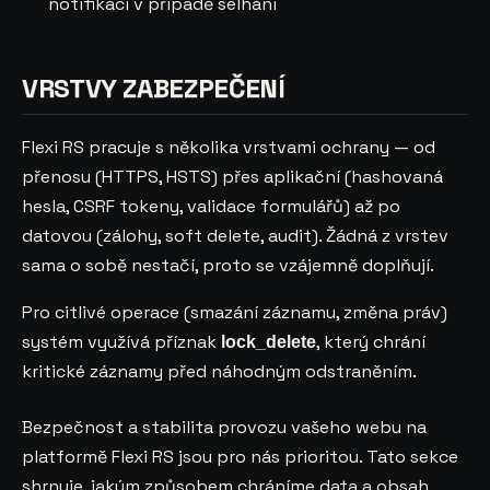
notifikací v případě selhání
VRSTVY ZABEZPEČENÍ
Flexi RS pracuje s několika vrstvami ochrany — od
přenosu (HTTPS, HSTS) přes aplikační (hashovaná
hesla, CSRF tokeny, validace formulářů) až po
datovou (zálohy, soft delete, audit). Žádná z vrstev
sama o sobě nestačí, proto se vzájemně doplňují.
Pro citlivé operace (smazání záznamu, změna práv)
systém využívá příznak
, který chrání
lock_delete
kritické záznamy před náhodným odstraněním.
Bezpečnost a stabilita provozu vašeho webu na
platformě Flexi RS jsou pro nás prioritou. Tato sekce
shrnuje, jakým způsobem chráníme data a obsah