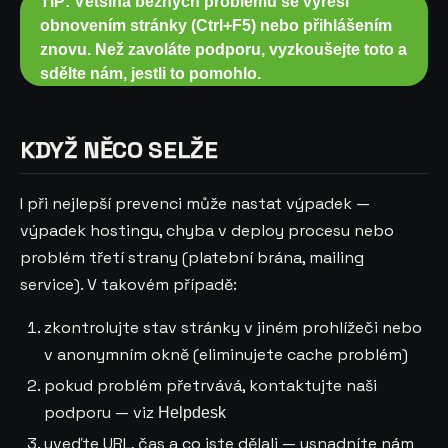
TIP: Většina běžných problémů se vyřeší
obnovením stránky (Ctrl+F5) nebo přihlášením
znovu. Než zavoláte podporu, vyzkoušejte toto a
sdělte nám, jestli to pomohlo.
KDYŽ NĚCO SELŽE
I při nejlepší prevenci může nastat výpadek —
výpadek hostingu, chyba v deploy procesu nebo
problém třetí strany (platební brána, mailing
service). V takovém případě:
zkontrolujte stav stránky v jiném prohlížeči nebo
v anonymním okně (eliminujete cache problém)
pokud problém přetrvává, kontaktujte naši
podporu — viz
Helpdesk
uveďte URL, čas a co jste dělali — usnadníte nám